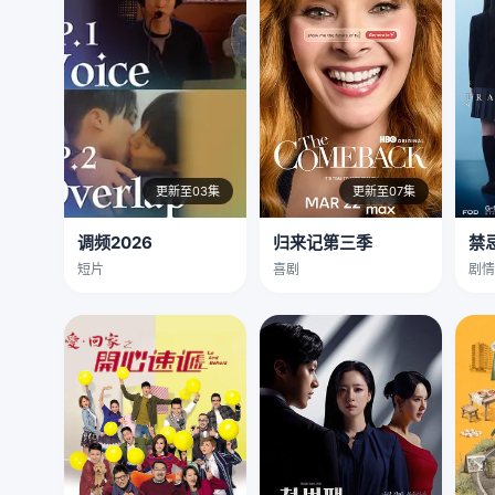
更新至03集
更新至07集
调频2026
归来记第三季
禁
短片
喜剧
剧