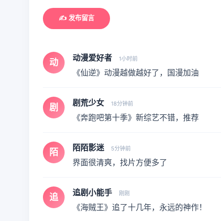
✍️ 发布留言
动漫爱好者
1小时前
动
《仙逆》动漫越做越好了，国漫加油
剧荒少女
18分钟前
剧
《奔跑吧第十季》新综艺不错，推荐
陌陌影迷
5分钟前
陌
界面很清爽，找片方便多了
追剧小能手
刚刚
追
《海贼王》追了十几年，永远的神作！