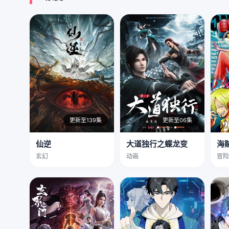
更新至139集
更新至06集
仙逆
大道独行之蝶龙变
海
玄幻
动画
冒