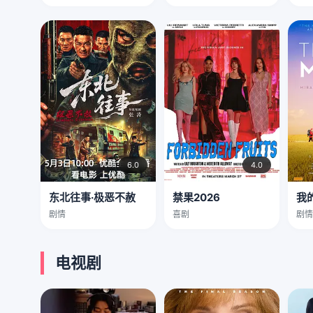
6.0
4.0
东北往事·极恶不赦
禁果2026
我
剧情
喜剧
剧
电视剧