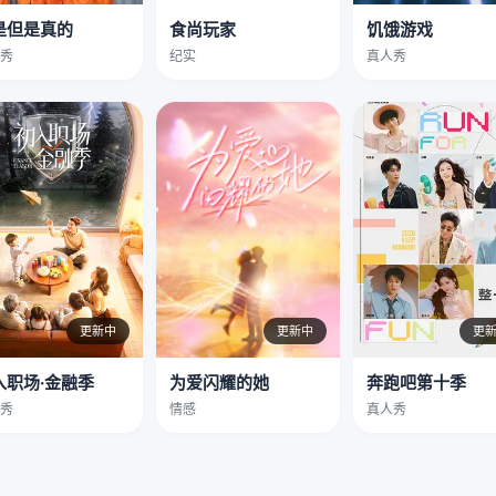
是但是真的
食尚玩家
饥饿游戏
口秀
纪实
真人秀
更新中
更新中
更
入职场·金融季
为爱闪耀的她
奔跑吧第十季
人秀
情感
真人秀