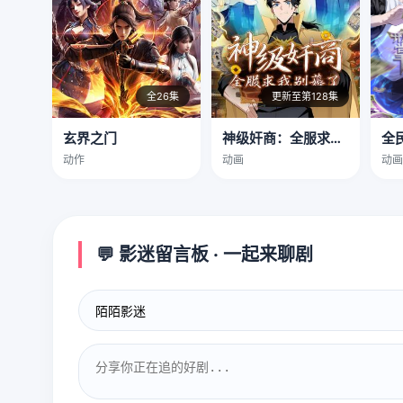
全26集
更新至第128集
玄界之门
神级奸商：全服求我别薅了动态漫
动作
动画
动
💬 影迷留言板 · 一起来聊剧