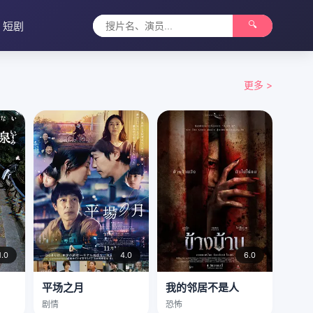
短剧
🔍
更多 >
1.0
4.0
6.0
平场之月
我的邻居不是人
剧情
恐怖