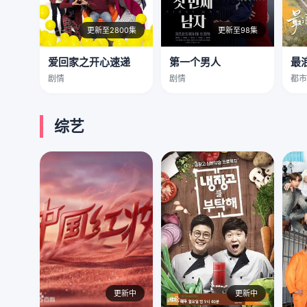
更新至2800集
更新至98集
爱回家之开心速递
第一个男人
最
剧情
剧情
都
综艺
更新中
更新中