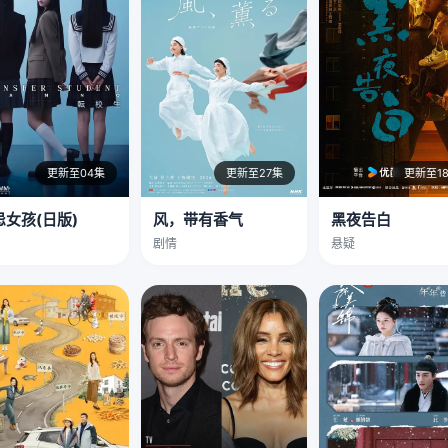
更新至04集
更新至27集
更新至1
忌女孩(日版)
风，带有香气
黑夜告白
情
剧情
悬疑