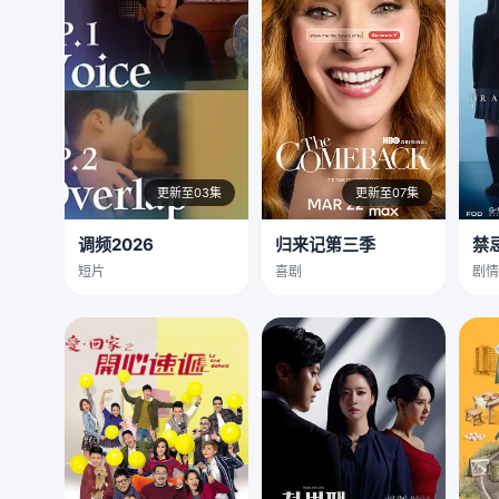
更新至03集
更新至07集
调频2026
归来记第三季
禁
短片
喜剧
剧